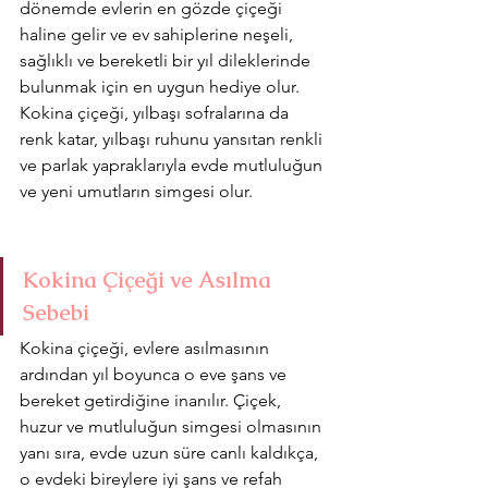
dönemde evlerin en gözde çiçeği 
haline gelir ve ev sahiplerine neşeli, 
sağlıklı ve bereketli bir yıl dileklerinde 
bulunmak için en uygun hediye olur. 
Kokina çiçeği, yılbaşı sofralarına da 
renk katar, yılbaşı ruhunu yansıtan renkli 
ve parlak yapraklarıyla evde mutluluğun 
ve yeni umutların simgesi olur.
Kokina Çiçeği ve Asılma 
Sebebi
Kokina çiçeği, evlere asılmasının 
ardından yıl boyunca o eve şans ve 
bereket getirdiğine inanılır. Çiçek, 
huzur ve mutluluğun simgesi olmasının 
yanı sıra, evde uzun süre canlı kaldıkça, 
o evdeki bireylere iyi şans ve refah 