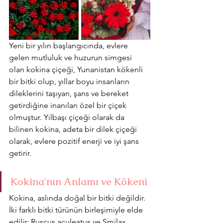
Yeni bir yılın başlangıcında, evlere 
gelen mutluluk ve huzurun simgesi 
olan kokina çiçeği, Yunanistan kökenli 
bir bitki olup, yıllar boyu insanların 
dileklerini taşıyan, şans ve bereket 
getirdiğine inanılan özel bir çiçek 
olmuştur. Yılbaşı çiçeği olarak da 
bilinen kokina, adeta bir dilek çiçeği 
olarak, evlere pozitif enerji ve iyi şans 
getirir.
Kokina'nın Anlamı ve Kökeni
Kokina, aslında doğal bir bitki değildir. 
İki farklı bitki türünün birleşimiyle elde 
edilir: Ruscus aculeatus ve Smilax 