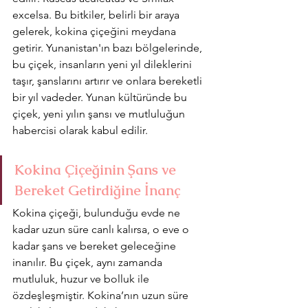
excelsa. Bu bitkiler, belirli bir araya 
gelerek, kokina çiçeğini meydana 
getirir. Yunanistan'ın bazı bölgelerinde, 
bu çiçek, insanların yeni yıl dileklerini 
taşır, şanslarını artırır ve onlara bereketli 
bir yıl vadeder. Yunan kültüründe bu 
çiçek, yeni yılın şansı ve mutluluğun 
habercisi olarak kabul edilir.
Kokina Çiçeğinin Şans ve 
Bereket Getirdiğine İnanç
Kokina çiçeği, bulunduğu evde ne 
kadar uzun süre canlı kalırsa, o eve o 
kadar şans ve bereket geleceğine 
inanılır. Bu çiçek, aynı zamanda 
mutluluk, huzur ve bolluk ile 
özdeşleşmiştir. Kokina’nın uzun süre 