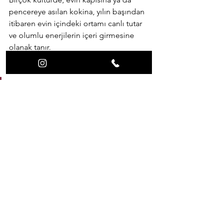
pencereye asılan kokina, yılın başından 
itibaren evin içindeki ortamı canlı tutar 
ve olumlu enerjilerin içeri girmesine 
olanak tanır.                                                 
Kokina Çiçeği ile İlgili 
Gelenekler ve Yorumlar
Kokina çiçeği, eski zamanlardan 
günümüze kadar birçok farklı kültürde 
farklı anlamlar taşır. Yunanistan’daki 
inançların yanı sıra, Türk kültüründe de 
kokina, yeni yıl ve şans ile ilişkilendirilir. 
Bazı yerel geleneklere göre, yılbaşında 
bir evin içinde kokina çiçeği varsa, bu 
evdeki kişilerin çok şanslı olacağına ve 
sevdikleriyle sağlıklı bir yıl geçireceğine 