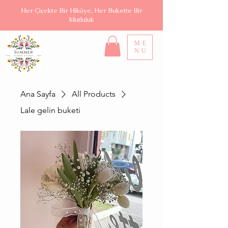
Her Çiçekte Bir Hikâye, Her Bukette Bir
Mutluluk
ME
NU
Ana Sayfa
All Products
Lale gelin buketi